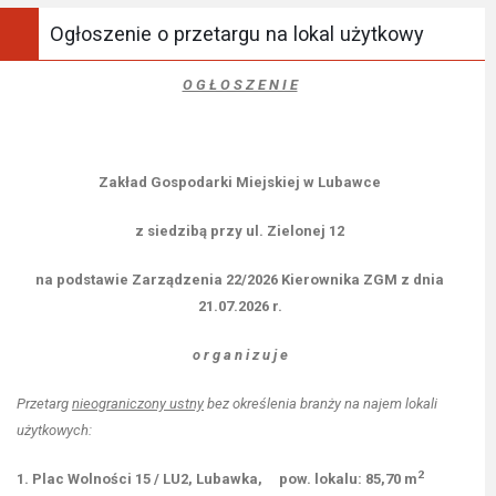
Ogłoszenie o przetargu na lokal użytkowy
O G Ł O S Z E N I E
Zakład Gospodarki Miejskiej w Lubawce
z siedzibą przy ul. Zielonej 12
na podstawie Zarządzenia 22/2026 Kierownika ZGM z dnia
21.07.2026 r.
o r g a n i z u j e
Przetarg
nieograniczony ustny
bez określenia branży na najem lokali
użytkowych:
2
1. Plac Wolności 15 / LU2, Lubawka, pow. lokalu: 85,70 m