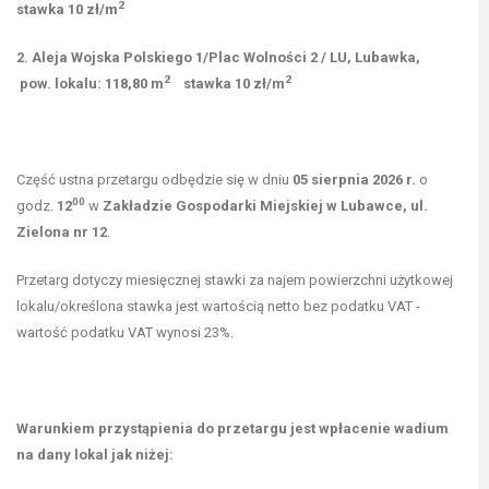
2
stawka 10 zł/m
2. Aleja Wojska Polskiego 1/Plac Wolności 2 / LU, Lubawka,
2
2
pow. lokalu: 118,80 m
stawka 10 zł/m
Część ustna przetargu odbędzie się w dniu
05 sierpnia 2026 r.
o
00
godz.
12
w
Zakładzie Gospodarki Miejskiej w Lubawce, ul.
Zielona nr 12
.
Przetarg dotyczy miesięcznej stawki za najem powierzchni użytkowej
lokalu/określona stawka jest wartością netto bez podatku VAT -
wartość podatku VAT wynosi 23%.
Warunkiem przystąpienia do przetargu jest wpłacenie wadium
na dany lokal jak niżej: