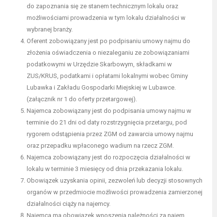
do zapoznania się ze stanem technicznym lokalu oraz
możliwościami prowadzenia w tym lokalu działalności w
wybranej branży.
Oferent zobowiązany jest po podpisaniu umowy najmu do
złożenia oświadczenia o niezaleganiu ze zobowiązaniami
podatkowymi w Urzędzie Skarbowym, składkami w
ZUS/KRUS, podatkami i opłatami lokalnymi wobec Gminy
Lubawka i Zakładu Gospodarki Miejskiej w Lubawce.
(załącznik nr 1 do oferty przetargowej).
Najemca zobowiązany jest do podpisania umowy najmu w
terminie do 21 dni od daty rozstrzygnięcia przetargu, pod
rygorem odstąpienia przez ZGM od zawarcia umowy najmu
oraz przepadku wpłaconego wadium na rzecz ZGM.
Najemca zobowiązany jest do rozpoczęcia działalności w
lokalu w terminie 3 miesięcy od dnia przekazania lokalu.
Obowiązek uzyskania opinii, zezwoleń lub decyzji stosownych
organów w przedmiocie możliwości prowadzenia zamierzonej
działalności ciąży na najemcy.
Najemca ma obowiązek wnoszenia należności za najem