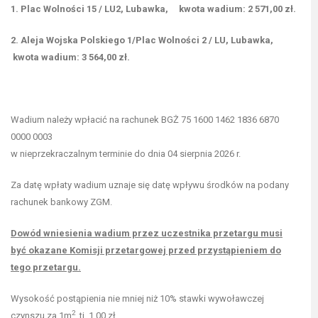
1. Plac Wolności 15 / LU2, Lubawka, kwota wadium: 2 571,00 zł.
2. Aleja Wojska Polskiego 1/Plac Wolności 2 / LU, Lubawka,
kwota wadium: 3 564,00 zł.
Wadium należy wpłacić na rachunek BGŻ 75 1600 1462 1836 6870
0000 0003
w nieprzekraczalnym terminie do dnia 04 sierpnia 2026 r.
Za datę wpłaty wadium uznaje się datę wpływu środków na podany
rachunek bankowy ZGM.
Dowód wniesienia wadium przez uczestnika przetargu musi
być okazane Komisji przetargowej przed przystąpieniem do
tego przetargu.
Wysokość postąpienia nie mniej niż 10% stawki wywoławczej
2
czynszu za 1m
, tj. 1,00 zł.