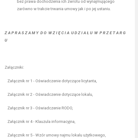
bez prawa dochodzenia ich zwrotu od wynajmującego
zarówno w trakcie trwania umowy jak i po jej ustaniu.
Z A P R A S Z A M Y D O W Z I Ę C I A U D Z I A Ł U W P R Z E T A R G
U
Załączniki:
Załącznik nr 1 - Oświadczenie dotyczące licytanta,
Załącznik nr 2 - Oświadczenie dotyczące lokalu,
Załącznik nr 3 - Oświadczenie RODO,
Załącznik nr 4 - Klauzula informacyjna,
Załącznik nr 5 - Wzór umowy najmu lokalu użytkowego,